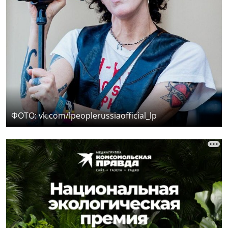
ФОТО: vk.com/lpeoplerussiaofficial_lp