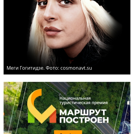
Меги Гогитидзе. Фото: cosmonavt.su