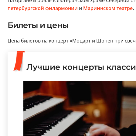
На органе и рояле в лютеранском храме Северной с
петербургской филармонии
и
Мариинском театре
.
Билеты и цены
Цена билетов на концерт «Моцарт и Шопен при свечах
Лучшие концерты класси