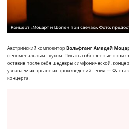
Концерт «Моцарт и Шопен при свечах». Фото: предос
Австрийский композитор
Вольфганг Амадей Моца
феноменальным слухом. Писать собственные произвед
оставив после себя шедевры симфонической, концер
узнаваемых органных произведений гения — Фантази
концерта.