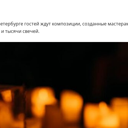
етербурге гостей ждут композиции, созданные мастерам
 и тысячи свечей.