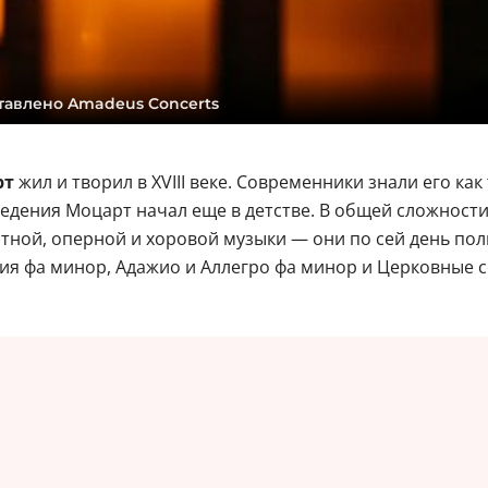
тавлено Amadeus Concerts
рт
жил и творил в XVIII веке. Современники знали его как
ения Моцарт начал еще в детстве. В общей сложности з
тной, оперной и хоровой музыки — они по сей день пол
я фа минор, Адажио и Аллегро фа минор и Церковные с