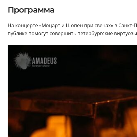
Программа
На концерте «Моцарт и Шопен при свечах» в Санкт-П
публике помогут совершить петербургские виртуозы