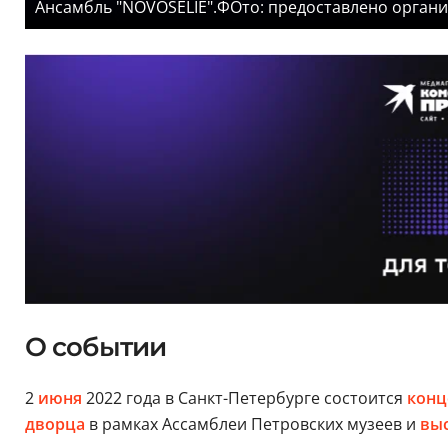
Ансамбль "NOVOSELIE".ФОто: предоставлено орган
О событии
2
июня
2022 года в Санкт-Петербурге состоится
конц
дворца
в рамках Ассамблеи Петровских музеев и
вы