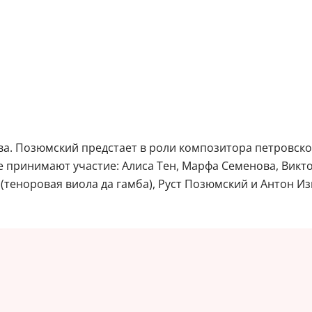
а. Позюмский предстает в роли композитора петровской
е принимают участие: Алиса Тен, Марфа Семенова, Викто
(теноровая виола да гамба), Руст Позюмский и Антон Из