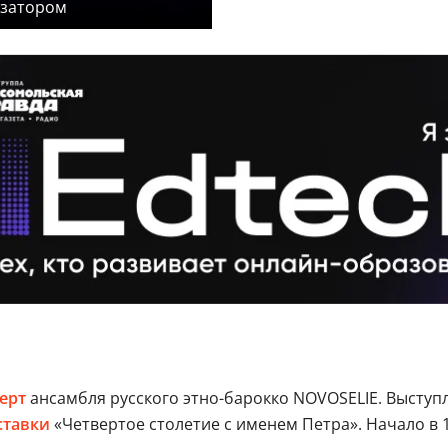
изатором
ерт
ансамбля русского этно-барокко NOVOSELIE. Выступ
ставки
«Четвертое столетие с именем Петра». Начало в 1