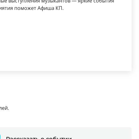
ные выступления музыкантов — яркие события
риятия поможет Афиша КП.
лей.