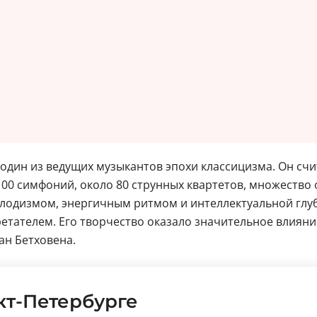
 один из ведущих музыкантов эпохи классицизма. Он сч
100 симфоний, около 80 струнных квартетов, множество
елодизмом, энергичным ритмом и интеллектуальной глу
телем. Его творчество оказало значительное влияние 
ан Бетховена.
кт-Петербурге