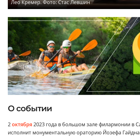
Лео Кремер. Фото: Стас Левшин
О событии
2
октября
2023 года в большом зале филармонии в С
исполнит монументальную ораторию Йозефа Гайдна