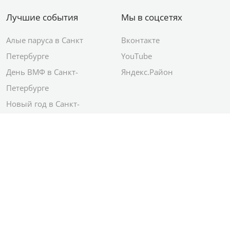
Лучшие события
Мы в соцсетях
Алые паруса в Санкт
Вконтакте
Петербурге
YouTube
День ВМФ в Санкт-
Яндекс.Район
Петербурге
Новый год в Санкт-
Петербурге
© 2012–2026 Сетевое издание АО ИД
«Комсомольская правда»