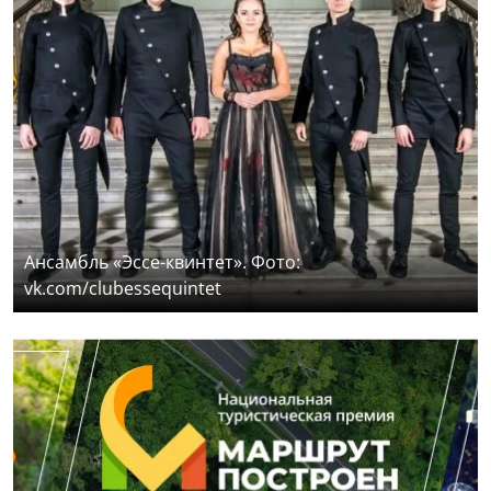
Ансамбль «Эссе-квинтет». Фото:
vk.com/clubessequintet