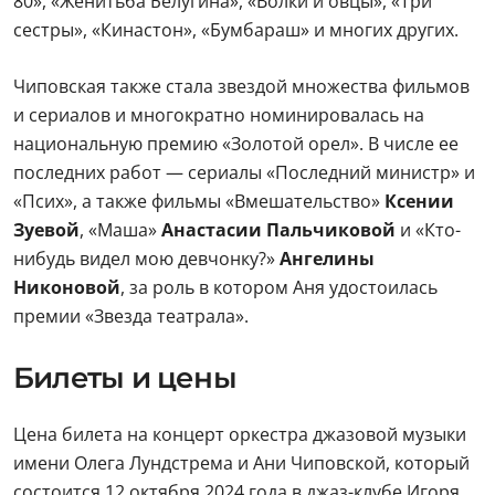
80», «Женитьба Белугина», «Волки и овцы», «Три
сестры», «Кинастон», «Бумбараш» и многих других.
Чиповская также стала звездой множества фильмов
и сериалов и многократно номинировалась на
национальную премию «Золотой орел». В числе ее
последних работ — сериалы «Последний министр» и
«Псих», а также фильмы «Вмешательство»
Ксении
Зуевой
, «Маша»
Анастасии Пальчиковой
и «Кто-
нибудь видел мою девчонку?»
Ангелины
Никоновой
, за роль в котором Аня удостоилась
премии «Звезда театрала».
Билеты и цены
Цена билета на концерт оркестра джазовой музыки
имени Олега Лундстрема и Ани Чиповской, который
состоится 12 октября 2024 года в джаз-клубе Игоря