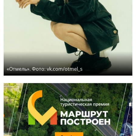
«Отмель». Фото: vk.com/otmel_s