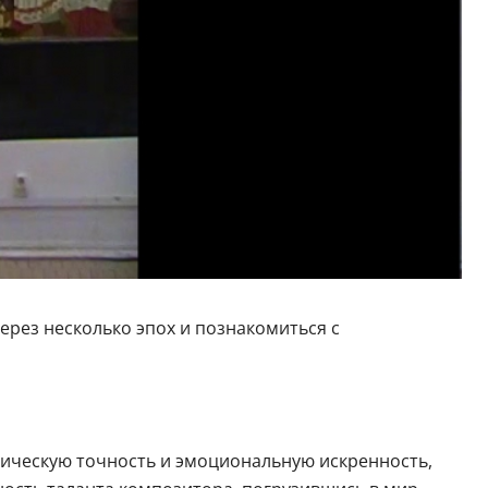
рез несколько эпох и познакомиться с
атическую точность и эмоциональную искренность,