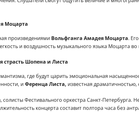
чения. Слушатели смогут ощутить величие и многогран
ия Моцарта
нная произведениями
Вольфганга Амадея Моцарта
. Ег
гкость и воздушность музыкального языка Моцарта во в
я страсть Шопена и Листа
мантизма, где будут царить эмоциональная насыщеннос
енности, и
Ференца Листа,
известная драматичностью, 
, солисты Фестивального оркестра Санкт-Петербурга. 
жительность концерта составит полтора часа без антра