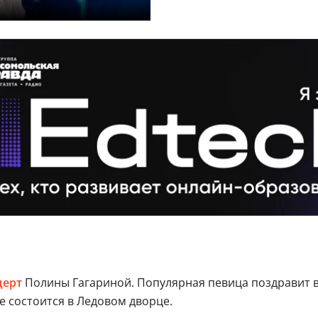
церт
Полины Гагариной. Популярная певица поздравит вс
 состоится в Ледовом дворце.