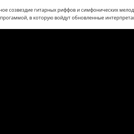
ненное созвездие гитарных риффов и симфонических мел
 прогаммой, в которую войдут обновленные интерпрета