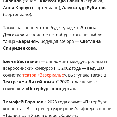
Баранов
(тенор),
Александра Савина
(скрипка),
Анна Корзун
(фортепиано),
Александр Рубинов
(фортепиано).
Также на сцене можно будет увидеть
Антона
Денисова
и солистов петербургского ансамбля
танца
«Барыня».
Ведущая вечера —
Светлана
Спириденкова.
Елена Заставная
— дипломант международных и
всероссийских конкурсов. С 2002 года — ведущая
солистка
театра «Зазеркалье
», выступала также в
Театре «На Литейном»
. С 2020 года является
солисткой
«Петербург-концерта».
Тимофей Баранов
с 2023 года солист «Петербург-
концерта». В его репертуаре роли Альфреда в опере
«Травиата» и Хозе в опере «Кармен».