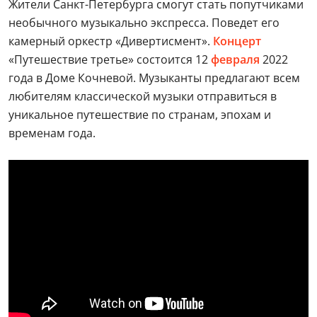
Жители Санкт-Петербурга смогут стать попутчиками
необычного музыкально экспресса. Поведет его
камерный оркестр «Дивертисмент».
Концерт
«Путешествие третье» состоится 12
февраля
2022
года в Доме Кочневой. Музыканты предлагают всем
любителям классической музыки отправиться в
уникальное путешествие по странам, эпохам и
временам года.