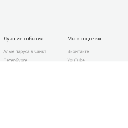
Лучшие события
Мы в соцсетях
Алые паруса в Санкт
Вконтакте
Петербурге
YouTube
День ВМФ в Санкт-
Яндекс.Район
Петербурге
Новый год в Санкт-
Петербурге