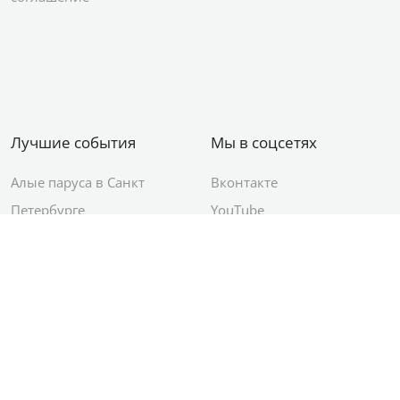
Лучшие события
Мы в соцсетях
Алые паруса в Санкт
Вконтакте
Петербурге
YouTube
День ВМФ в Санкт-
Яндекс.Район
Петербурге
Новый год в Санкт-
Петербурге