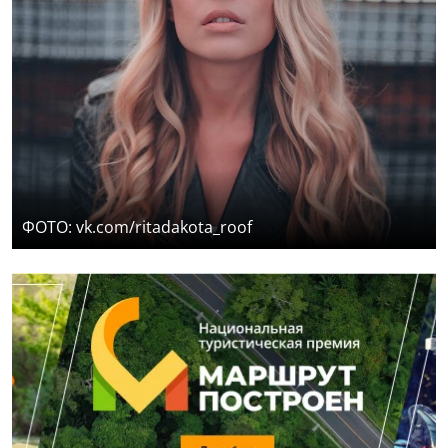
ФОТО: vk.com/ritadakota_roof