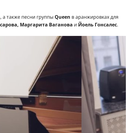
, а также песни группы
Queen
в аранжировках для
сарова, Маргарита Ваганова
и
Йоель Гонсалес
.