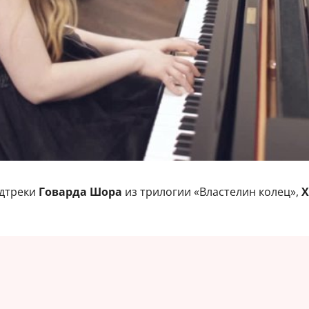
удтреки
Говарда Шора
из трилогии «Властелин колец»,
Х