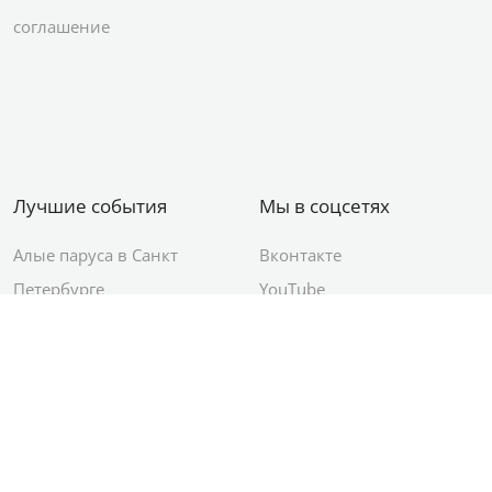
соглашение
Лучшие события
Мы в соцсетях
Алые паруса в Санкт
Вконтакте
Петербурге
YouTube
День ВМФ в Санкт-
Яндекс.Район
Петербурге
Новый год в Санкт-
Петербурге