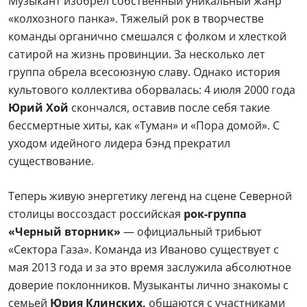
Музыкант изобрел собственный уникальный жанр
«колхозного панка». Тяжелый рок в творчестве
команды органично смешался с фолком и хлесткой
сатирой на жизнь провинции. За несколько лет
группа обрела всесоюзную славу. Однако история
культового коллектива оборвалась: 4 июля 2000 года
Юрий Хой
скончался, оставив после себя такие
бессмертные хиты, как «Туман» и «Пора домой». С
уходом идейного лидера бэнд прекратил
существование.
Теперь живую энергетику легенд на сцене Северной
столицы воссоздаст российская
рок-группа
«Черный вторник»
— официальный трибьют
«Сектора Газа». Команда из Иваново существует с
мая 2013 года и за это время заслужила абсолютное
доверие поклонников. Музыканты лично знакомы с
семьей
Юрия Клинских,
общаются с участниками