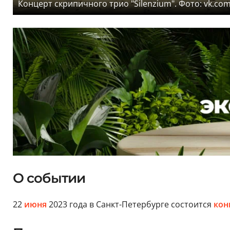
Концерт скрипичного трио "Silenzium". Фото: vk.co
О событии
22
июня
2023 года в Санкт-Петербурге состоится
кон