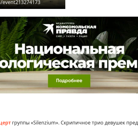
m/event213274173
церт
группы «Silenzium». Скрипичное трио девушек предс