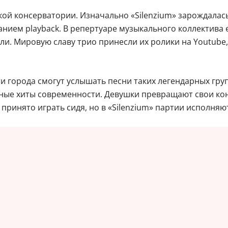
й консерватории. Изначально «Silenzium» зарождалась,
ием playback. В репертуаре музыкального коллектива ес
ели. Мировую славу трио принесли их ролики на Youtub
 города смогут услышать песни таких легендарных групп
ярные хиты современности. Девушки превращают свои к
инято играть сидя, но в «Silenzium» партии исполняютс