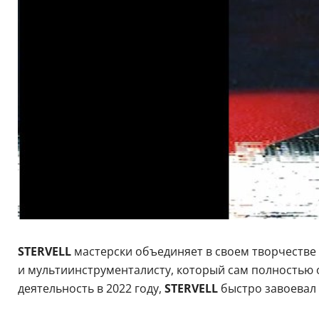
STERVELL
мастерски объединяет в своем творчестве
и мультиинструменталисту, который сам полностью о
деятельность в 2022 году,
STERVELL
быстро завоевал 