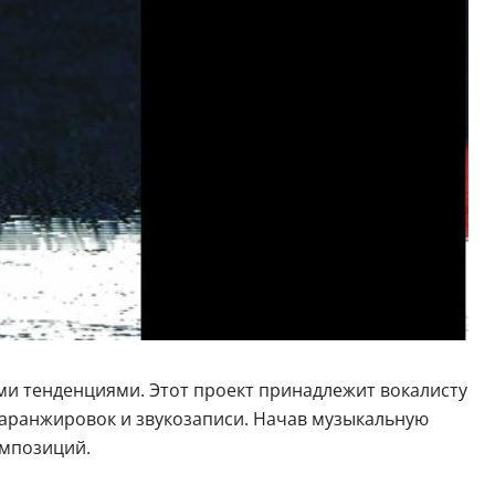
ми тенденциями. Этот проект принадлежит вокалисту
 аранжировок и звукозаписи. Начав музыкальную
омпозиций.