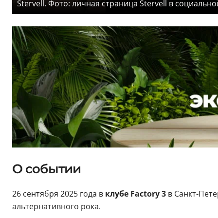
Stervell. Фото: личная страница Stervell в социально
О событии
26 сентября 2025 года в
клубе Factory 3
в Санкт-Пет
альтернативного рока.