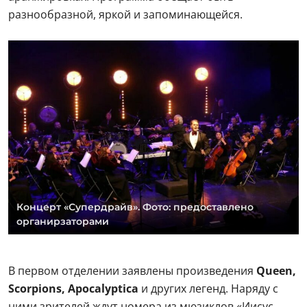
разнообразной, яркой и запоминающейся.
Концерт «Супердрайв». Фото: предоставлено
органирзаторами
В первом отделении заявлены произведения
Queen,
Scorpions, Apocalyptica
и других легенд. Наряду с
ними зрителей ждут номера из мюзиклов «Иисус