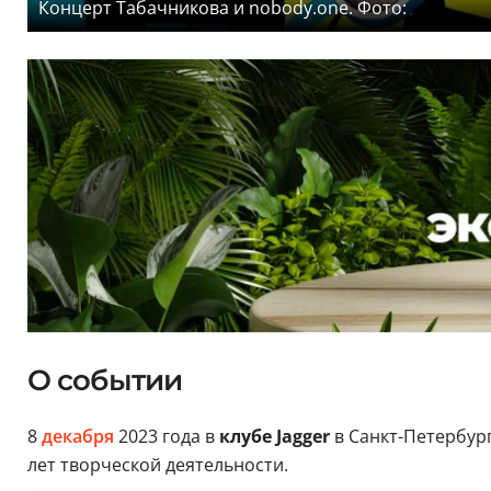
Концерт Табачникова и nobody.one. Фото:
О событии
8
декабря
2023 года в
клубе Jagger
в Санкт-Петербур
лет творческой деятельности.