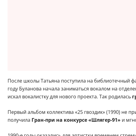
После школы Татьяна поступила на библиотечный фак
году Буланова начала заниматься вокалом на отделе
искал вокалистку для нового проекта. Так родилась
г
Первый альбом коллектива «25 гвоздик» (1990) не п
получила
Гран‑при на конкурсе «Шлягер‑91»
и мгн
1990‑е годы оказались для артистки временем стрем