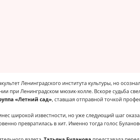
ультет Ленинградского института культуры, но осознала
нии при Ленинградском мюзик‑холле. Вскоре судьба све
руппа «Летний сад»
, ставшая отправной точкой профе
ринес широкой известности, но уже следующий шаг оказа
овенно превратилась в хит. Именно тогда голос Буланов
ительного взлета.
Татьяна Буланова
представала перед 