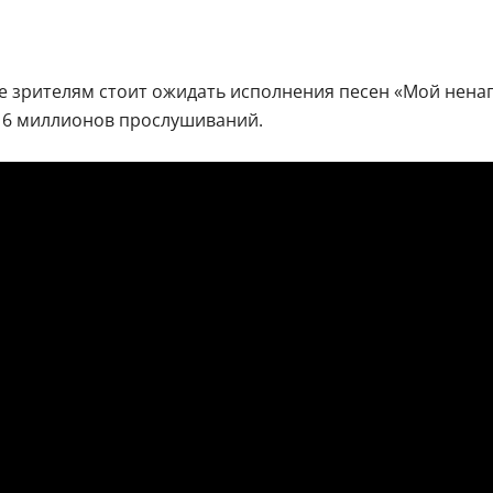
е зрителям стоит ожидать исполнения песен «Мой ненагл
 6 миллионов прослушиваний.