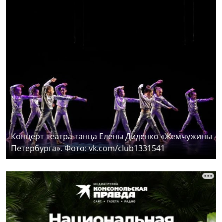
Концерт театра танца Елены Диденко «Жемчужины
Петербурга». Фото: vk.com/club1331541