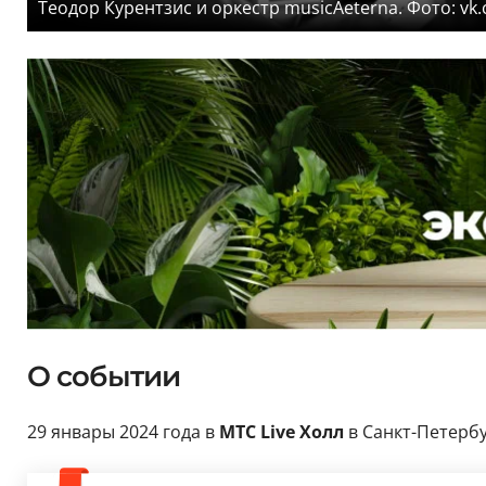
Теодор Курентзис и оркестр musicAeterna. Фото: vk
О событии
29 январы 2024 года в
МТС Live Холл
в Санкт-Петерб