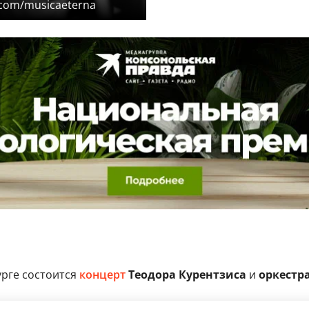
.com/musicaeterna
урге состоится
концерт
Теодора Курентзиса
и
оркестра