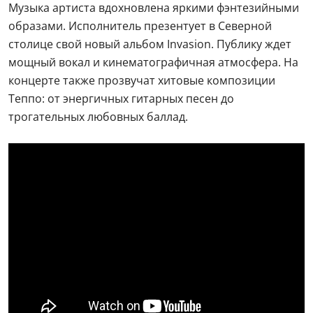
Музыка артиста вдохновлена яркими фэнтезийными
образами. Исполнитель презентует в Северной
столице свой новый альбом Invasion. Публику ждет
мощный вокал и кинематографичная атмосфера. На
концерте также прозвучат хитовые композиции
Теппо: от энергичных гитарных песен до
трогательных любовных баллад.