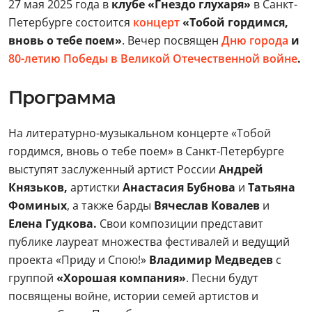
27 мая 2025 года в
клубе «Гнездо глухаря»
в Санкт-
Петербурге состоится
концерт
«Тобой гордимся,
вновь о тебе поем»
. Вечер посвящен
Дню города
и
80-летию Победы в Великой Отечественной войне
.
Программа
На литературно-музыкальном концерте «Тобой
гордимся, вновь о тебе поем» в Санкт-Петербурге
выступят заслуженный артист России
Андрей
Князьков,
артистки
Анастасия Бубнова
и
Татьяна
Фоминых
, а также барды
Вячеслав Ковалев
и
Елена Гудкова.
Свои композиции представит
публике лауреат множества фестивалей и ведущий
проекта «Приду и Спою!»
Владимир Медведев
с
группой
«Хорошая компания»
. Песни будут
посвящены войне, истории семей артистов и