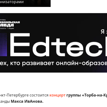
ганизаторами
нкт-Петербурге состоится
концерт
группы «Торба-на-К
оманды
Макса ИвАнова.