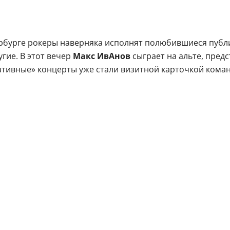
рбурге рокеры наверняка исполнят полюбившиеся публик
гие. В этот вечер
Макс ИвАнов
сыграет на альте, пред
ативные» концерты уже стали визитной карточкой кома