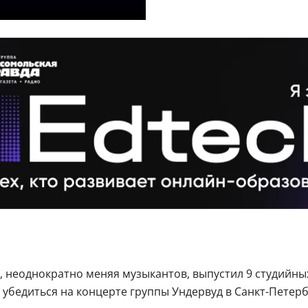
, неоднократно меняя музыкантов, выпустил 9 студийных
убедиться на концерте группы Ундервуд в Санкт-Петербу