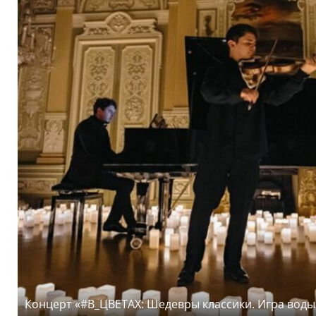
Концерт «#В_ЦВЕТАХ: Шедевры классики. Игра воды