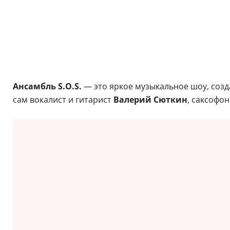
Ансамбль S.O.S.
— это яркое музыкальное шоу, соз
сам вокалист и гитарист
Валерий Сюткин
, саксофо