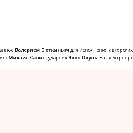
данное
Валерием Сюткиным
для исполнения авторских
нист
Михаил Савин
, ударник
Яков Окунь
. За электроо