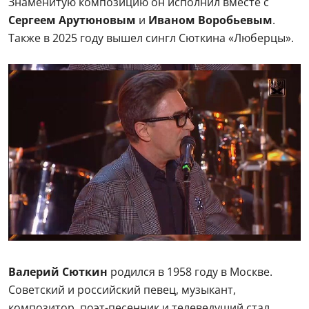
Знаменитую композицию он исполнил вместе с
Сергеем Арутюновым
и
Иваном Воробьевым
.
Также в 2025 году вышел сингл Сюткина «Люберцы».
Валерий Сюткин
родился в 1958 году в Москве.
Советский и российский певец, музыкант,
композитор, поэт-песенник и телеведущий стал