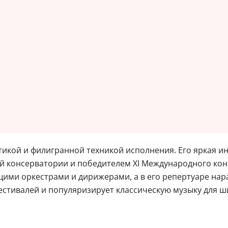
икой и филигранной техникой исполнения. Его яркая и
й консерватории и победителем XI Международного конк
ими оркестрами и дирижерами, а в его репертуаре нара
естивалей и популяризирует классическую музыку для ш