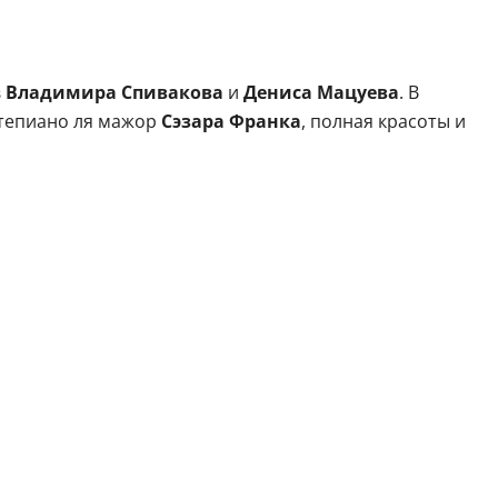
в
Владимира Спивакова
и
Дениса Мацуева
. В
тепиано ля мажор
Сэзара Франка
, полная красоты и