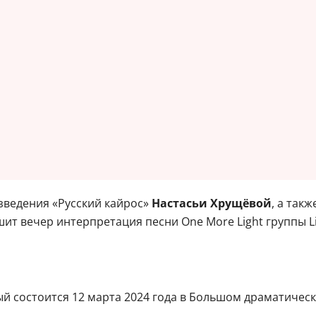
зведения «Русский кайрос»
Настасьи Хрущёвой
, а так
т вечер интерпретация песни One More Light группы Lin
й состоится 12 марта 2024 года в Большом драматическо