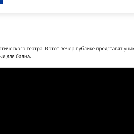
атического театра. В этот вечер публике представят у
е для баяна.