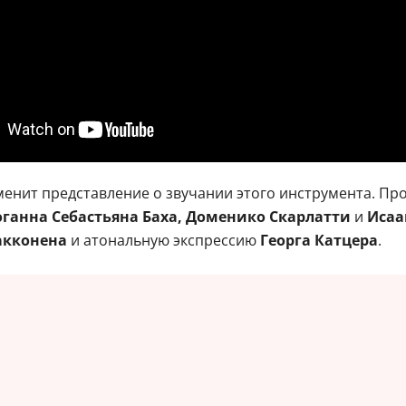
енит представление о звучании этого инструмента. Про
ганна Себастьяна Баха, Доменико Скарлатти
и
Исаа
акконена
и атональную экспрессию
Георга Катцера
.