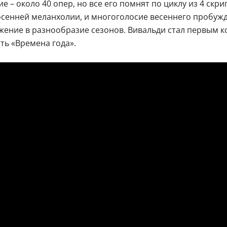
 – около 40 опер, но все его помнят по циклу из 4 скри
т осенней меланхолии, и многоголосие весеннего пробу
ужение в разнообразие сезонов. Вивальди стал первым
сть «Времена года».