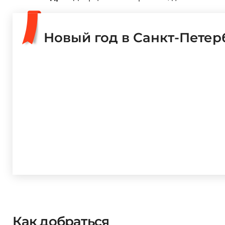
Петербурге, от 2 000 до 3 000 рублей.
Как добраться
Место
: Большой Итальянский просвет Госу
Адрес
: Дворцовая набережная, д. 34
Новый год в Санкт-Петер