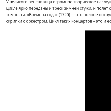
Программа
У великого венецианца огромное творческое наследие
цикле ярко переданы и треск зимней стужи, и поле
томности. «Времена года» (1720) — это полное погр
скрипки с оркестром. Цикл таких концертов – это и е