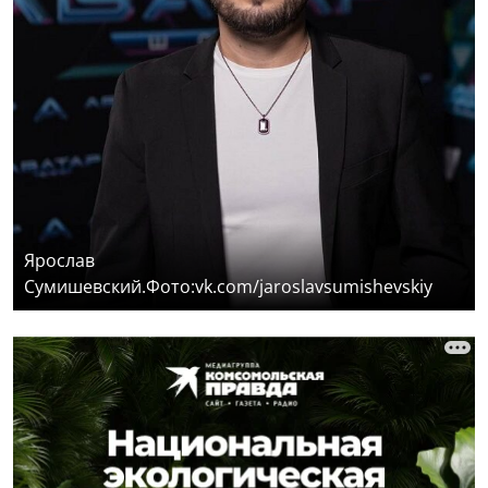
Ярослав
Сумишевский.Фото:vk.com/jaroslavsumishevskiy