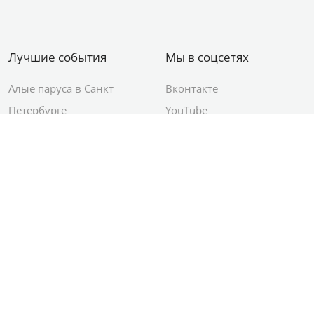
Лучшие события
Мы в соцсетях
Алые паруса в Санкт
Вконтакте
Петербурге
YouTube
День ВМФ в Санкт-
Яндекс.Район
Петербурге
Новый год в Санкт-
Петербурге
© 2012–2026 Сетевое издание АО ИД