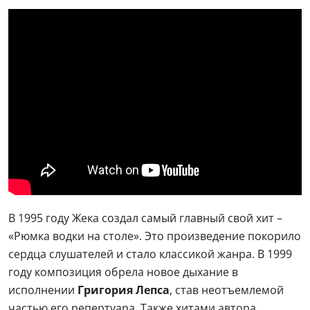
В 1995 году Жека создал самый главный свой хит –
«Рюмка водки на столе». Это произведение покорило
сердца слушателей и стало классикой жанра. В 1999
году композиция обрела новое дыхание в
исполнении
Григория Лепса
, став неотъемлемой
частью его репертуара. Также хитами автора