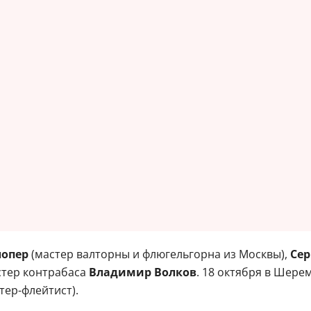
лопер
(мастер валторны и флюгельгорна из Москвы),
Сер
стер контрабаса
Владимир Волков
. 18 октября в Шере
тер-флейтист).