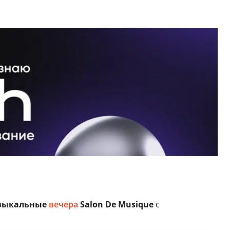
зыкальные
вечера
Salon De Musique
с