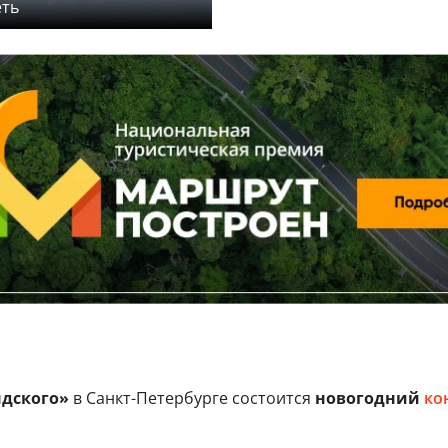
еть
ндского»
в Санкт-Петербурге состоится
новогодний
ко