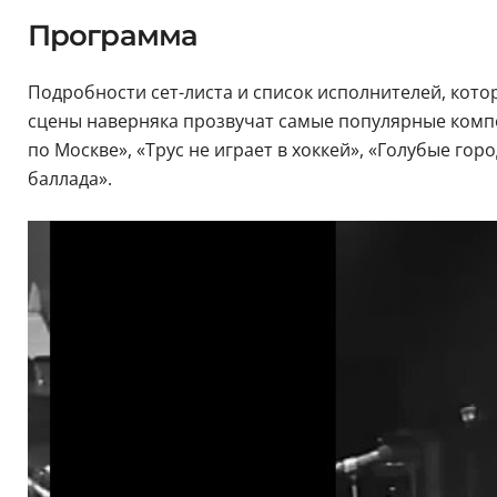
Программа
Подробности сет-листа и список исполнителей, котор
сцены наверняка прозвучат самые популярные композ
по Москве», «Трус не играет в хоккей», «Голубые гор
баллада».