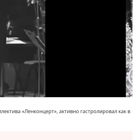
ллектива «Ленконцерт», активно гастролировал как в