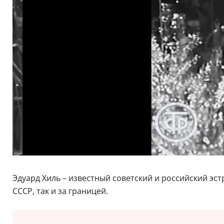
Эдуард Хиль – известный советский и российский эст
СССР, так и за границей.