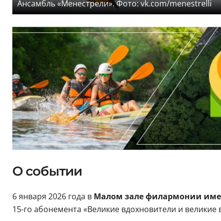
Ансамбль «Менестрели». Фото: vk.com/menestrelli
О событии
6 января 2026 года в
Малом зале филармонии име
15-го абонемента «Великие вдохновители и великие