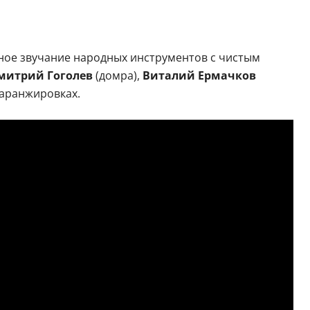
ное звучание народных инструментов с чистым
митрий Гоголев
(домра),
Виталий Ермачков
 аранжировках.