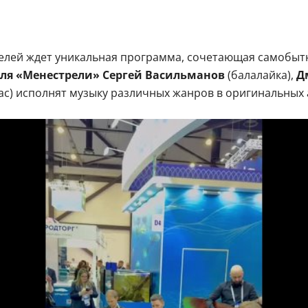
телей ждет уникальная программа, сочетающая самобыт
я «Менестрели» Сергей Васильманов
(балалайка),
Д
ас) исполнят музыку различных жанров в оригинальных