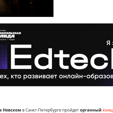
а Невском
в Санкт-Петербурге пройдет
органный
конц