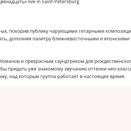
енадцать» live in Saint-Petersburg
0-ых, покорив публику чарующими гитарными композиц
ать, дополняя палитру ближневосточными и японскими
оманов и прекрасным саундтреком для рождественског
обы придать уже знакомому звучанию оттенки нео-клас
ому, над которым группа работает в настоящее время.