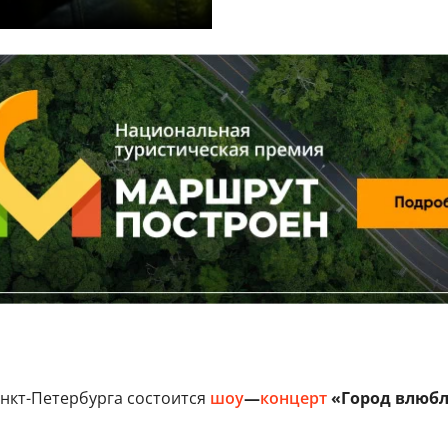
нкт-Петербурга состоится
шоу
—
концерт
«Город влюбл