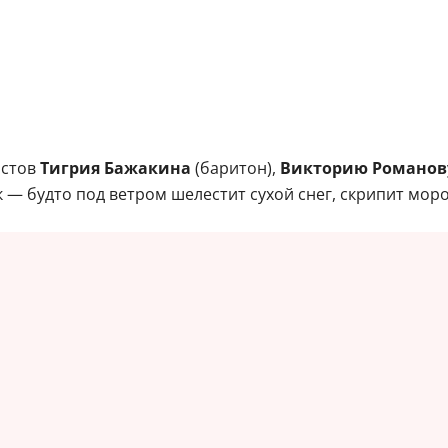
истов
Тигрия Бажакина
(баритон),
Викторию Романов
к — будто под ветром шелестит сухой снег, скрипит мор