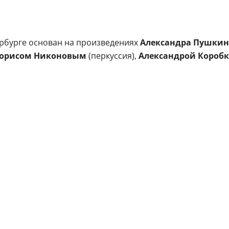
ербурге основан на произведениях
Александра Пушки
орисом Никоновым
(перкуссия),
Александрой Короб