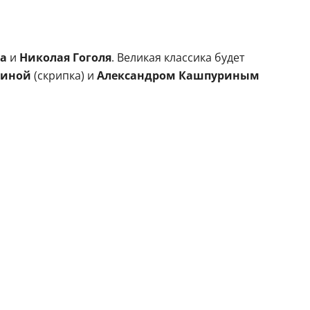
на
и
Николая Гоголя
. Великая классика будет
киной
(скрипка) и
Александром Кашпуриным