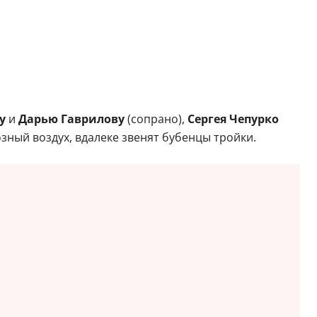
у
и
Дарью Гаврилову
(сопрано),
Сергея Чепурко
озный воздух, вдалеке звенят бубенцы тройки.