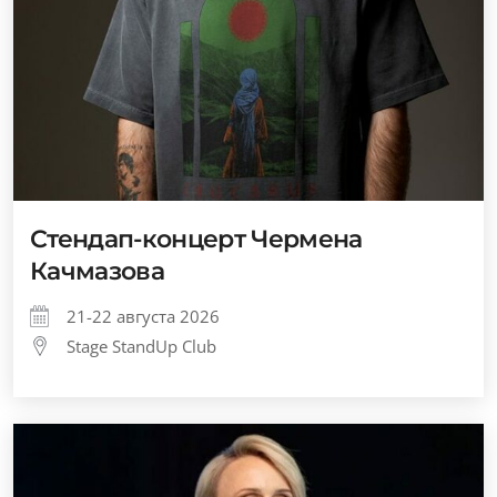
Стендап-концерт Чермена
Качмазова
21-22 августа 2026
Stage StandUp Club