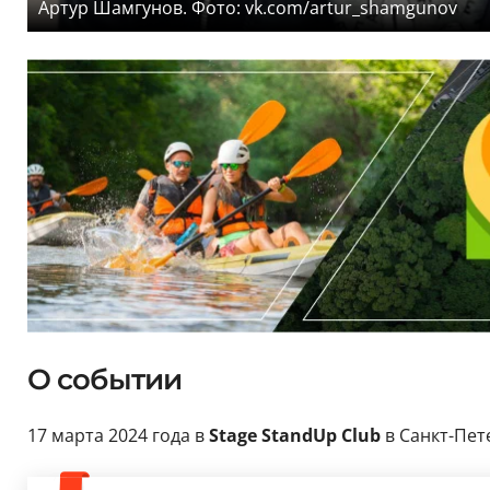
Артур Шамгунов. Фото: vk.com/artur_shamgunov
О событии
17 марта 2024 года в
Stage StandUp Club
в Санкт-Пет