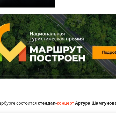
ербурге состоится
стендап-
концерт
Артура Шамгунова