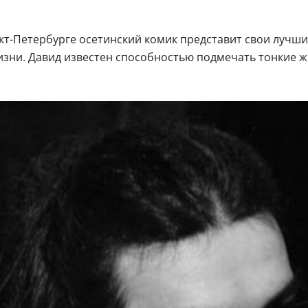
кт-Петербурге осетинский комик представит свои лучши
зни. Давид известен способностью подмечать тонкие 