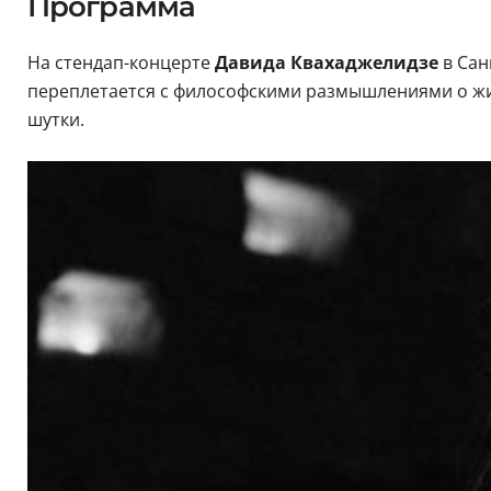
Программа
На стендап-концерте
Давида Квахаджелидзе
в Сан
переплетается с философскими размышлениями о жи
шутки.