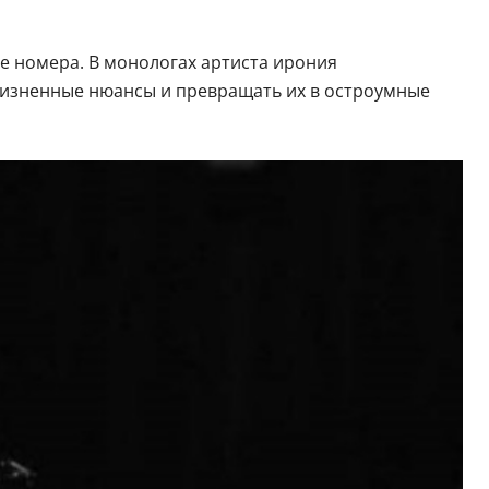
е номера. В монологах артиста ирония
жизненные нюансы и превращать их в остроумные