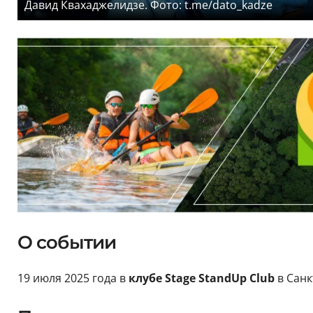
Давид Квахаджелидзе. Фото: t.me/dato_kadze
О событии
19 июля 2025 года в
клубе Stage StandUp Club
в Санк