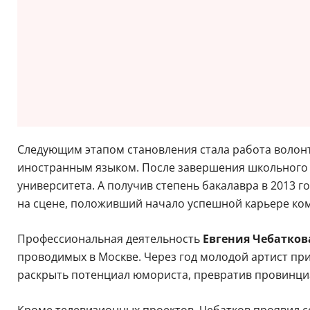
Следующим этапом становления стала работа волонт
иностранным языком. После завершения школьного о
университета. А получив степень бакалавра в 2013 г
на сцене, положивший начало успешной карьере ком
Профессиональная деятельность
Евгения Чебатко
проводимых в Москве. Через год молодой артист при
раскрыть потенциал юмориста, превратив провинциа
Кроме телевизионных проектов, Чебатков проявил себ