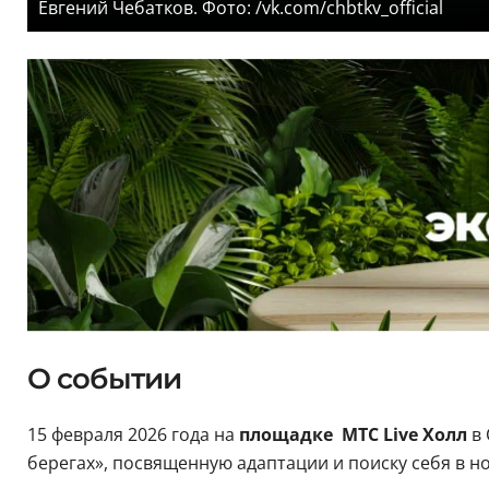
Евгений Чебатков. Фото: /vk.com/chbtkv_official
О событии
15 февраля 2026 года на
площадке МТС Live Холл
в
берегах», посвященную адаптации и поиску себя в н