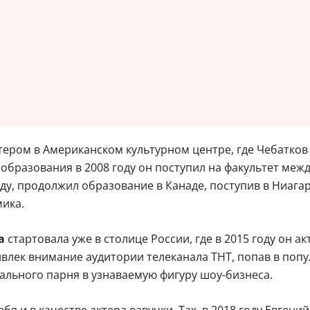
ером в Американском культурном центре, где Чебатков
бразования в 2008 году он поступил на факультет меж
оду, продолжил образование в Канаде, поступив в Ниага
ика.
ва
стартовала уже в столице России, где в 2015 году он 
влек внимание аудитории телеканала ТНТ, попав в попу
льного парня в узнаваемую фигуру шоу-бизнеса.
я и в качестве актера озвучки. Так, в 2018 году Евген