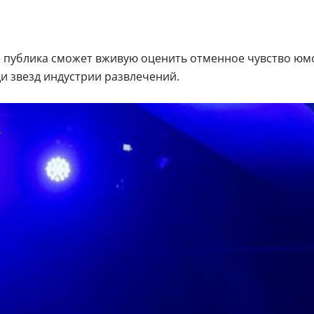
 публика сможет вживую оценить отменное чувство юмор
и звезд индустрии развлечений.